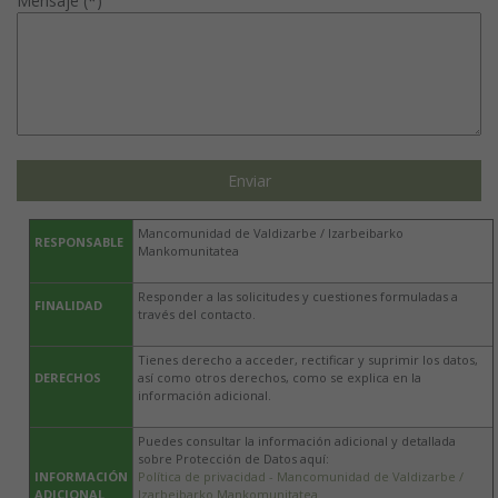
Mensaje (*)
Mancomunidad de Valdizarbe / Izarbeibarko
RESPONSABLE
Mankomunitatea
Responder a las solicitudes y cuestiones formuladas a
FINALIDAD
través del contacto.
Tienes derecho a acceder, rectificar y suprimir los datos,
DERECHOS
así como otros derechos, como se explica en la
información adicional.
Puedes consultar la información adicional y detallada
sobre Protección de Datos aquí:
INFORMACIÓN
Política de privacidad - Mancomunidad de Valdizarbe /
ADICIONAL
Izarbeibarko Mankomunitatea