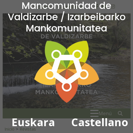
Mancomunidad de
Ir al contenido
Euskera
Castellano
facebook
youtube
insta
Valdizarbe / Izarbeibarko
Mankomunitatea
Mancomunidad de Valdiza
Buscar:
" . _
Menú
Euskara
Castellano
Inicio
>
Revistas