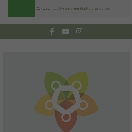
Contacto:
dpd@mancomunidadvaldizarbe.com
Facebook
Youtube
Instagram