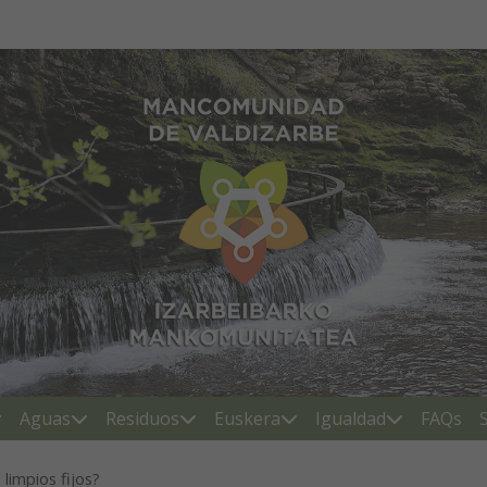
Mancomunidad de Valdiza
Aguas
Residuos
Euskera
Igualdad
FAQs
 limpios fijos?