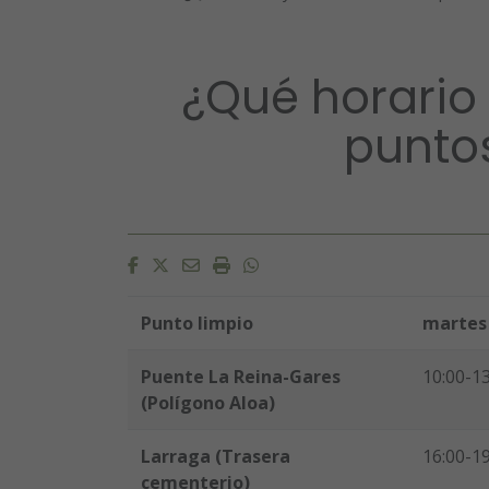
¿Qué horario 
puntos
Facebook
Twitter
Email
Imprimir
Whatsapp
Punto limpio
martes
Puente La Reina-Gares
10:00-1
(Polígono Aloa)
Larraga (Trasera
16:00-1
cementerio)