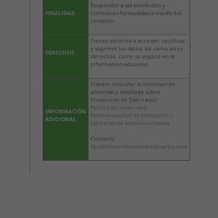
Responder a las solicitudes y
FINALIDAD
cuestiones formuladas a través del
contacto.
Tienes derecho a acceder, rectificar
y suprimir los datos, así como otros
DERECHOS
derechos, como se explica en la
información adicional.
Puedes consultar la información
adicional y detallada sobre
Protección de Datos aquí:
Política de privacidad -
INFORMACIÓN
Mancomunidad de Valdizarbe /
ADICIONAL
Izarbeibarko Mankomunitatea
Contacto:
dpd@mancomunidadvaldizarbe.com