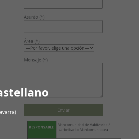
Asunto (*)
Área (*)
Mensaje (*)
astellano
avarra)
Mancomunidad de Valdizarbe /
RESPONSABLE
Izarbeibarko Mankomunitatea