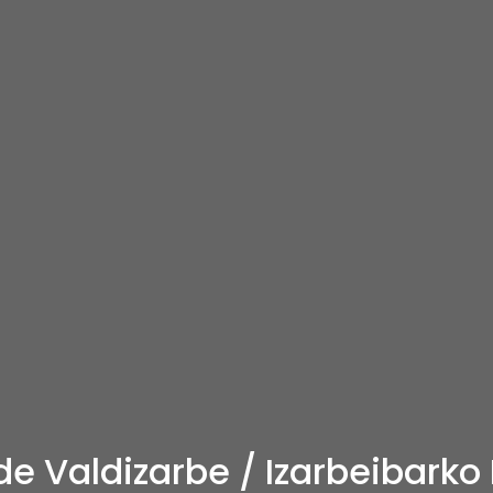
 Valdizarbe / Izarbeibark