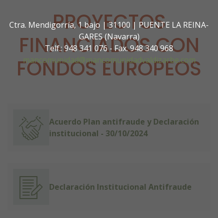
PROYECTOS
Ctra. Mendigorría, 1 bajo | 31100 | PUENTE LA REINA-
GARES (Navarra)
FINANCIADOS CON
Telf.: 948 341 076 - Fax. 948 340 968
mancomunidad@mancomunidadvaldizarbe.com
FONDOS EUROPEOS
Acuerdo Plan antifraude y Declaración
institucional - 30/10/2024
Declaración Institucional Antifraude