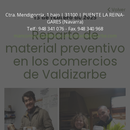
Volver
Ctra. Mendigorría, 1 bajo | 31100 | PUENTE LA REINA-
13 de febrero de 2025
GARES (Navarra)
Telf.: 948 341 076 - Fax. 948 340 968
Reparto de
mancomunidad@mancomunidadvaldizarbe.com
material preventivo
en los comercios
de Valdizarbe