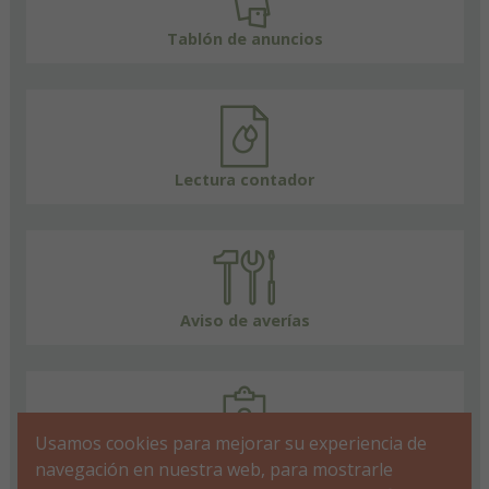
Tablón de anuncios
Lectura contador
Aviso de averías
Usamos cookies para mejorar su experiencia de
FAQs
navegación en nuestra web, para mostrarle