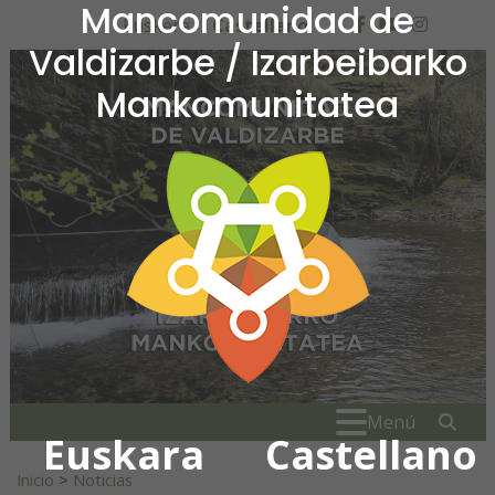
Mancomunidad de
Ir al contenido
Euskera
Castellano
facebook
youtube
insta
Valdizarbe / Izarbeibarko
Mankomunitatea
Mancomunidad de Valdiza
Buscar:
" . _
Menú
Euskara
Castellano
Inicio
>
Noticias