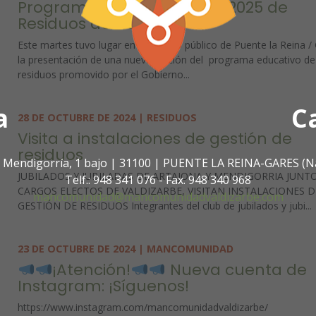
Programa educativo 2024/2025 de
Residuos de Navarra
Este martes tuvo lugar en el colegio público de Puente la Reina /
la presentación de una nueva edición del programa educativo de
residuos promovido por el Gobierno...
a
C
28 DE OCTUBRE DE 2024 | RESIDUOS
Visita a instalaciones de gestión de
residuos
. Mendigorría, 1 bajo | 31100 | PUENTE LA REINA-GARES (N
JUBILADOS Y JUBILADAS DE ARTAJONA Y MENDIGORRIA JUNT
Telf.: 948 341 076 - Fax. 948 340 968
CARGOS ELECTOS DE VALDIZARBE, VISITAN INSTALACIONES D
mancomunidad@mancomunidadvaldizarbe.com
GESTIÓN DE RESIDUOS Integrantes del club de jubilados y jubi...
23 DE OCTUBRE DE 2024 | MANCOMUNIDAD
¡Atención!
Nueva cuenta de
Instagram: ¡Síguenos!
https://www.instagram.com/mancomunidadvaldizarbe/