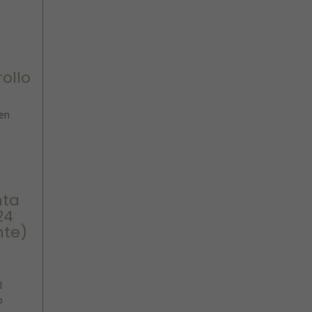
ollo
 en
nta
24
nte)
l
o