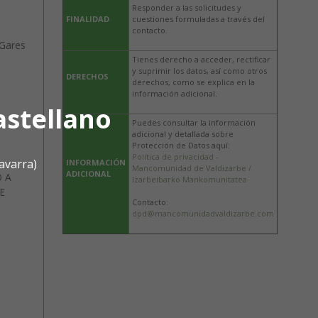
Responder a las solicitudes y
FINALIDAD
cuestiones formuladas a través del
contacto.
 Gares
Tienes derecho a acceder, rectificar
y suprimir los datos, así como otros
DERECHOS
derechos, como se explica en la
información adicional.
astellano
Puedes consultar la información
adicional y detallada sobre
Protección de Datos aquí:
Política de privacidad -
avarra)
INFORMACIÓN
Mancomunidad de Valdizarbe /
ADICIONAL
O A
Izarbeibarko Mankomunitatea
E
Contacto:
dpd@mancomunidadvaldizarbe.com