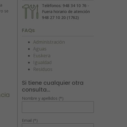
la
Teléfonos: 948 34 10 76 -
ro se
Fuera horario de atención
948 27 10 20 (1762)
FAQs
Administración
Aguas
Euskera
Igualdad
Residuos
Si tiene cualquier otra
consulta...
ncia
Nombre y apellidos (*)
Email (*)