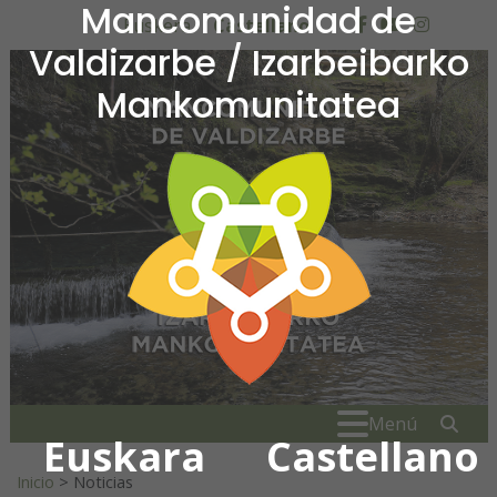
Mancomunidad de
Ir al contenido
Euskera
Castellano
facebook
youtube
insta
Valdizarbe / Izarbeibarko
Mankomunitatea
Mancomunidad de Valdiza
Buscar:
" . _
Menú
Euskara
Castellano
Inicio
>
Noticias