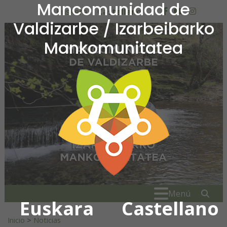
Mancomunidad de
Ir al contenido
Euskera
Castellano
facebook
youtube
insta
Valdizarbe / Izarbeibarko
Mankomunitatea
Mancomunidad de Valdiza
Buscar:
" . _
Menú
Euskara
Castellano
Inicio
>
Noticias