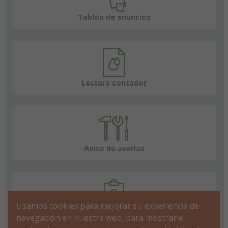
Tablón de anuncios
Lectura contador
Aviso de averías
Usamos cookies para mejorar su experiencia de
FAQs
navegación en nuestra web, para mostrarle