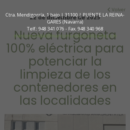
Volver
Ctra. Mendigorría, 1 bajo | 31100 | PUENTE LA REINA-
22 de diciembre de 2025
GARES (Navarra)
Telf.: 948 341 076 - Fax. 948 340 968
Nueva furgoneta
mancomunidad@mancomunidadvaldizarbe.com
100% eléctrica para
potenciar la
limpieza de los
contenedores en
las localidades