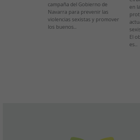
campaña del Gobierno de
en l
Navarra para prevenir las
prot
violencias sexistas y promover
actu
los buenos...
sexi
El o
es...