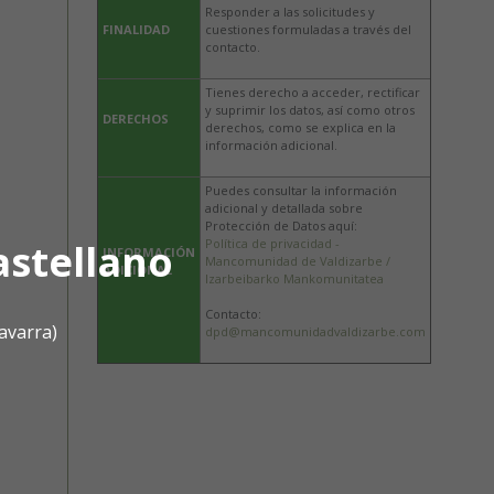
Responder a las solicitudes y
FINALIDAD
cuestiones formuladas a través del
contacto.
Tienes derecho a acceder, rectificar
y suprimir los datos, así como otros
DERECHOS
derechos, como se explica en la
información adicional.
Puedes consultar la información
adicional y detallada sobre
Protección de Datos aquí:
astellano
Política de privacidad -
INFORMACIÓN
Mancomunidad de Valdizarbe /
ADICIONAL
Izarbeibarko Mankomunitatea
Contacto:
avarra)
dpd@mancomunidadvaldizarbe.com