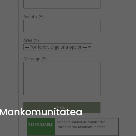
Asunto (*)
Área (*)
Mensaje (*)
o Mankomunitatea
Mancomunidad de Valdizarbe /
RESPONSABLE
Izarbeibarko Mankomunitatea