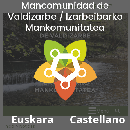
Mancomunidad de
Ir al contenido
Euskera
Castellano
facebook
youtube
insta
Valdizarbe / Izarbeibarko
Mankomunitatea
Mancomunidad de Valdiza
Buscar:
" . _
Menú
Euskara
Castellano
Inicio
>
Noticias