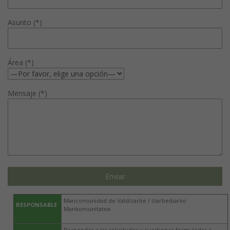
Asunto (*)
Área (*)
Mensaje (*)
Mancomunidad de Valdizarbe / Izarbeibarko
RESPONSABLE
Mankomunitatea
Responder a las solicitudes y cuestiones formuladas a