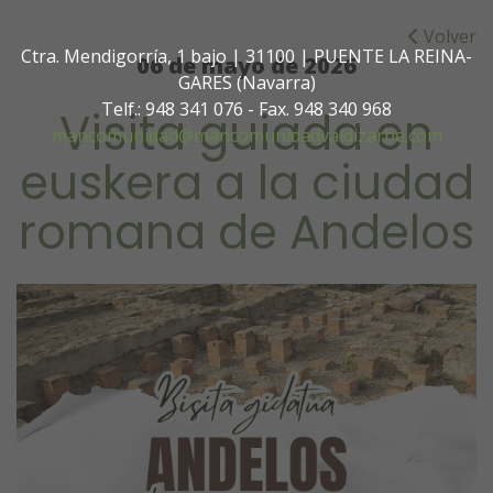
Volver
Ctra. Mendigorría, 1 bajo | 31100 | PUENTE LA REINA-
06 de mayo de 2026
GARES (Navarra)
Telf.: 948 341 076 - Fax. 948 340 968
Visita guiada en
mancomunidad@mancomunidadvaldizarbe.com
euskera a la ciudad
romana de Andelos