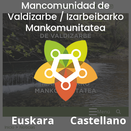
Mancomunidad de
Ir al contenido
Euskera
Castellano
facebook
youtube
insta
Valdizarbe / Izarbeibarko
Mankomunitatea
Mancomunidad de Valdiza
Buscar:
" . _
Menú
Euskara
Castellano
Inicio
>
Noticias