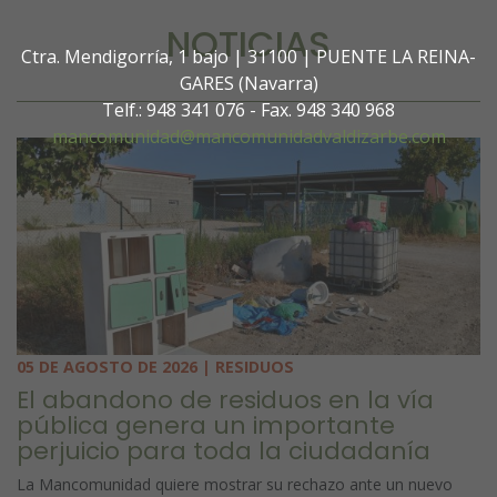
NOTICIAS
Ctra. Mendigorría, 1 bajo | 31100 | PUENTE LA REINA-
GARES (Navarra)
Telf.: 948 341 076 - Fax. 948 340 968
mancomunidad@mancomunidadvaldizarbe.com
05 DE AGOSTO DE 2026 | RESIDUOS
El abandono de residuos en la vía
pública genera un importante
perjuicio para toda la ciudadanía
La Mancomunidad quiere mostrar su rechazo ante un nuevo