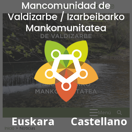
Mancomunidad de
Ir al contenido
Euskera
Castellano
facebook
youtube
insta
Valdizarbe / Izarbeibarko
Mankomunitatea
Mancomunidad de Valdiza
Buscar:
" . _
Menú
Euskara
Castellano
Inicio
>
Noticias