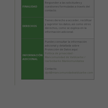
Responder a las solicitudes y
FINALIDAD
cuestiones formuladas a través del
contacto.
Tienes derecho a acceder, rectificar
y suprimir los datos, así como otros
DERECHOS
derechos, como se explica en la
información adicional.
Puedes consultar la información
adicional y detallada sobre
Protección de Datos aquí:
Política de privacidad -
INFORMACIÓN
Mancomunidad de Valdizarbe /
ADICIONAL
Izarbeibarko Mankomunitatea
Contacto:
dpd@mancomunidadvaldizarbe.com