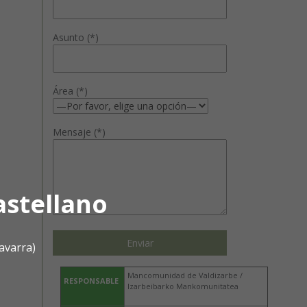
Asunto (*)
Área (*)
Mensaje (*)
astellano
avarra)
Mancomunidad de Valdizarbe /
RESPONSABLE
Izarbeibarko Mankomunitatea