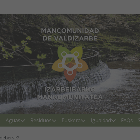
Mancomunidad de Valdiza
Aguas
Residuos
Euskera
Igualdad
FAQs
 deberse?