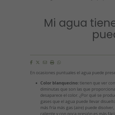
Mi agua tiene
pue
Facebook
Twitter
Email
Imprimir
Whatsapp
En ocasiones puntuales el agua puede prese
Color blanquecino:
tienen que ver con
diminutas que son las que proporcionan
desaparece el color. ¿Por qué se prod
gases que el agua puede llevar disuelt
más fría más gas (aire) puede disolver, 
caliente y con poca presión es más fáci