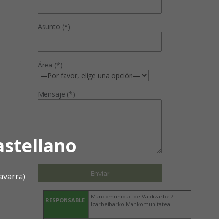
Asunto (*)
Área (*)
Mensaje (*)
astellano
avarra)
Mancomunidad de Valdizarbe /
RESPONSABLE
Izarbeibarko Mankomunitatea