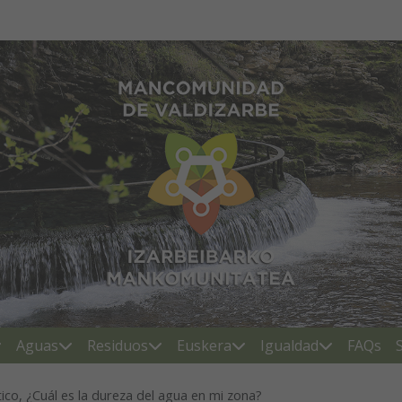
Mancomunidad de Valdiza
Aguas
Residuos
Euskera
Igualdad
FAQs
o, ¿Cuál es la dureza del agua en mi zona?