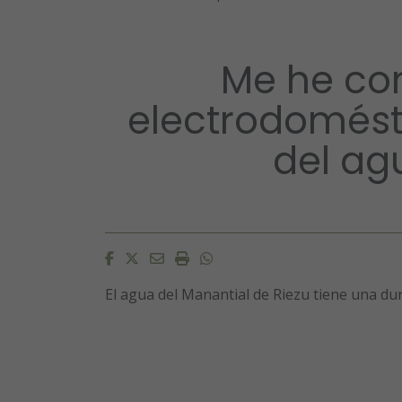
Me he co
electrodomésti
del ag
Facebook
Twitter
Email
Imprimir
Whatsapp
El agua del Manantial de Riezu tiene una du