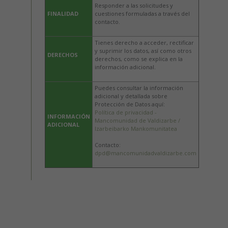
Responder a las solicitudes y
FINALIDAD
cuestiones formuladas a través del
contacto.
Tienes derecho a acceder, rectificar
y suprimir los datos, así como otros
DERECHOS
derechos, como se explica en la
información adicional.
Puedes consultar la información
adicional y detallada sobre
Protección de Datos aquí:
Política de privacidad -
INFORMACIÓN
Mancomunidad de Valdizarbe /
ADICIONAL
Izarbeibarko Mankomunitatea
Contacto:
dpd@mancomunidadvaldizarbe.com