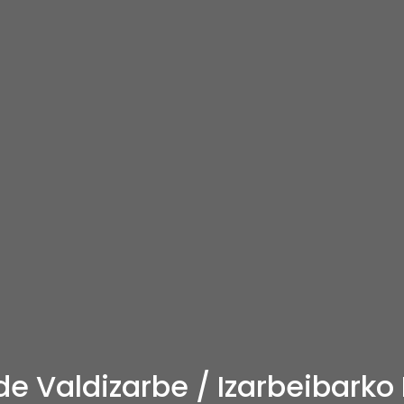
 Valdizarbe / Izarbeibark