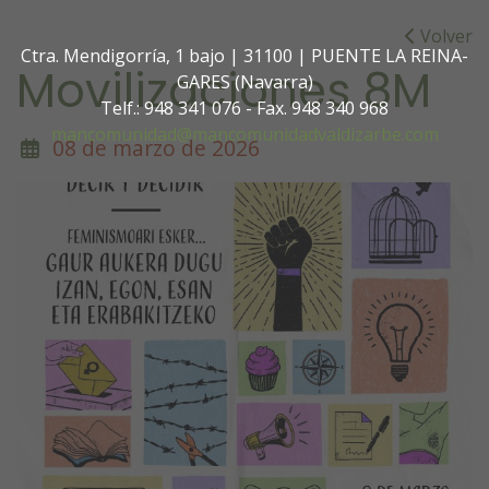
Volver
Ctra. Mendigorría, 1 bajo | 31100 | PUENTE LA REINA-
Movilizaciones 8M
GARES (Navarra)
Telf.: 948 341 076 - Fax. 948 340 968
mancomunidad@mancomunidadvaldizarbe.com
08 de marzo de 2026