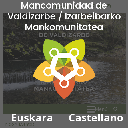
Mancomunidad de
Ir al contenido
Euskera
Castellano
facebook
youtube
insta
Valdizarbe / Izarbeibarko
Mankomunitatea
Mancomunidad de Valdiza
Buscar:
" . _
Menú
Euskara
Castellano
Inicio
>
Eventos