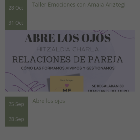
Taller Emociones con Amaia Ariztegi
28
Oct
31
Oct
Abre los ojos
25
Sep
28
Sep