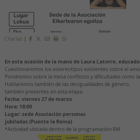
Facebook
Twitter
Email
Imprimir
Whatsapp
Charlas
|
En
esta
ocasión
de
la
mano
de
Laura
Latorre,
educado
Cuestionaremos
los
estereotipos
existentes
sobre
el
amo
Pondremos
sobre
la
mesa
conflictos
y
dificultades
como
la
Hablaremos
también
de
las
desigualdades
de
género,
también
presentes
en
esta
etapa.
Fecha:
viernes
27
de
marzo
Hora:
18:00
Lugar:
sede Asociación personas
j
ubiladas
(Puente
la
Reina)
*Actividad ubicada dentro de la programación 8M