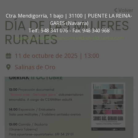
Volver
Ctra. Mendigorría, 1 bajo | 31100 | PUENTE LA REINA-
DÍA DE LAS MUJERES
GARES (Navarra)
Telf.: 948 341 076 - Fax. 948 340 968
RURALES
mancomunidad@mancomunidadvaldizarbe.com
11 de octubre de 2025 | 13:00
Salinas de Oro