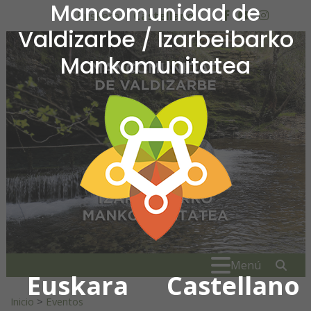
Mancomunidad de
Ir al contenido
Euskera
Castellano
facebook
youtube
insta
Valdizarbe / Izarbeibarko
Mankomunitatea
Mancomunidad de Valdiza
Buscar:
" . _
Menú
Euskara
Castellano
Inicio
>
Eventos