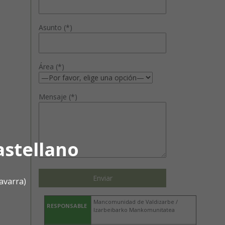
Asunto (*)
Área (*)
Mensaje (*)
astellano
avarra)
Mancomunidad de Valdizarbe /
RESPONSABLE
Izarbeibarko Mankomunitatea