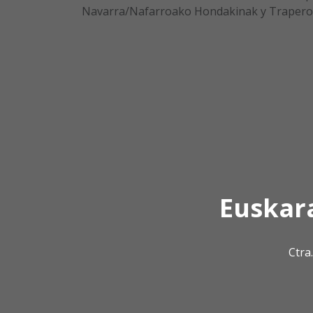
Navarra/Nafarroako Hondakinak y Trapero
Euskar
Ctra