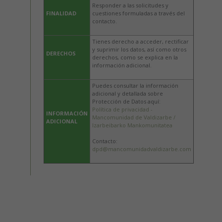
Responder a las solicitudes y
FINALIDAD
cuestiones formuladas a través del
contacto.
Tienes derecho a acceder, rectificar
y suprimir los datos, así como otros
DERECHOS
derechos, como se explica en la
información adicional.
Puedes consultar la información
adicional y detallada sobre
Protección de Datos aquí:
Política de privacidad -
INFORMACIÓN
Mancomunidad de Valdizarbe /
ADICIONAL
Izarbeibarko Mankomunitatea
Contacto:
dpd@mancomunidadvaldizarbe.com