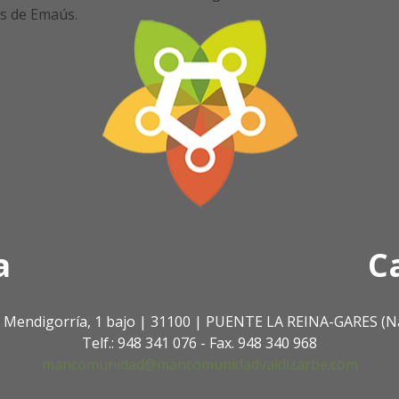
s de Emaús.
a
C
. Mendigorría, 1 bajo | 31100 | PUENTE LA REINA-GARES (N
Telf.: 948 341 076 - Fax. 948 340 968
mancomunidad@mancomunidadvaldizarbe.com