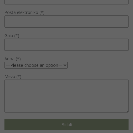
Posta elektroniko (*)
Gaia (*)
Arloa (*)
Mezu (*)