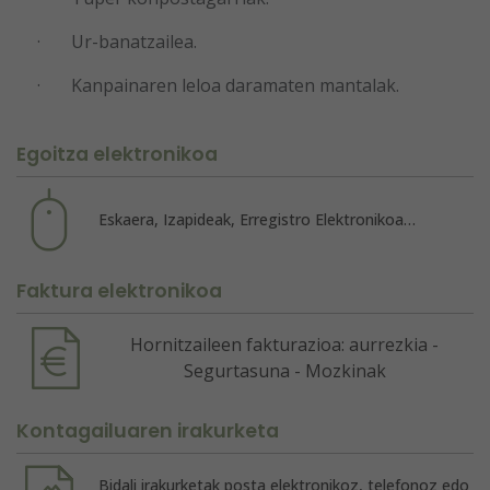
· Ur-banatzailea.
· Kanpainaren leloa daramaten mantalak.
Egoitza elektronikoa
Eskaera, Izapideak, Erregistro Elektronikoa…
Faktura elektronikoa
Hornitzaileen fakturazioa: aurrezkia -
Segurtasuna - Mozkinak
Kontagailuaren irakurketa
Bidali irakurketak posta elektronikoz, telefonoz edo