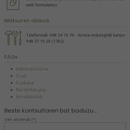
web formularioz
Matxuren abisua
Telefonoak: 948 34 10 76 - Arreta-ordutegitik kanpo:
948 27 10 20 (1762)
FAQs
Administrazioa
Urak
Euskara
Berdintasuna
Hondakinak
Beste kontsultaren bat baduzu...
Izen-abizenak (*)