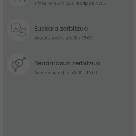
Tfnoa. 948 271 020 - Kodigoa: 1762
Euskara zerbitzua
Astearte-ostirala 8:00 - 15:00
Berdintasun zerbitzua
Astelehena-ostirala 8:00 - 15:00