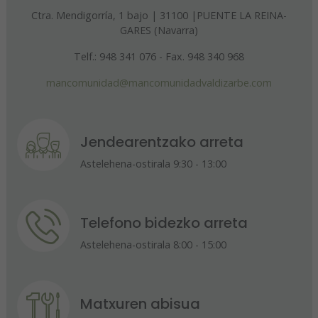
Ctra. Mendigorría, 1 bajo | 31100 |PUENTE LA REINA-
GARES (Navarra)
Telf.: 948 341 076 - Fax. 948 340 968
mancomunidad@mancomunidadvaldizarbe.com
Jendearentzako arreta
Astelehena-ostirala 9:30 - 13:00
Telefono bidezko arreta
Astelehena-ostirala 8:00 - 15:00
Matxuren abisua