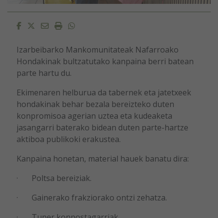
Facebook
Twitter
Email
Imprimir
Whatsapp
Izarbeibarko Mankomunitateak Nafarroako
Hondakinak bultzatutako kanpaina berri batean
parte hartu du.
Ekimenaren helburua da tabernek eta jatetxeek
hondakinak behar bezala bereizteko duten
konpromisoa agerian uztea eta kudeaketa
jasangarri baterako bidean duten parte-hartze
aktiboa publikoki erakustea.
Kanpaina honetan, material hauek banatu dira:
· Poltsa bereiziak.
· Gainerako frakziorako ontzi zehatza.
· Tuper konpostagarriak.