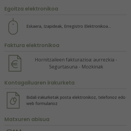
Egoitza elektronikoa
Eskaera, Izapideak, Erregistro Elektronikoa…
Faktura elektronikoa
Hornitzaileen fakturazioa: aurrezkia -
Segurtasuna - Mozkinak
Kontagailuaren irakurketa
Bidali irakurketak posta elektronikoz, telefonoz edo
web formularioz
Matxuren abisua