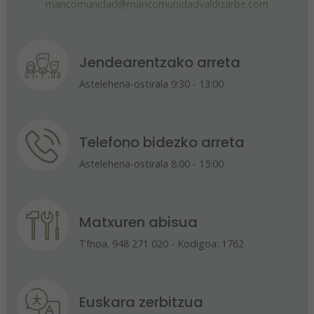
mancomunidad@mancomunidadvaldizarbe.com
Jendearentzako arreta
Astelehena-ostirala 9:30 - 13:00
Telefono bidezko arreta
Astelehena-ostirala 8:00 - 15:00
Matxuren abisua
Tfnoa. 948 271 020 - Kodigoa: 1762
Euskara zerbitzua