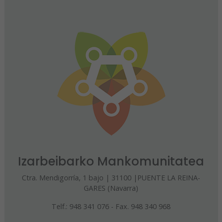
Izarbeibarko Mankomunitatea
Ctra. Mendigorría, 1 bajo | 31100 |PUENTE LA REINA-
GARES (Navarra)
Telf.: 948 341 076 - Fax. 948 340 968