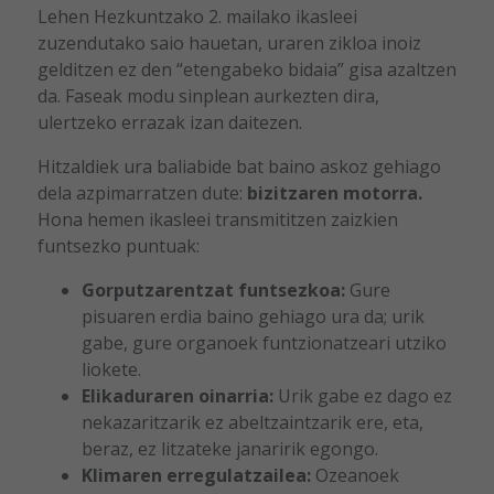
Lehen Hezkuntzako 2. mailako ikasleei
zuzendutako saio hauetan, uraren zikloa inoiz
gelditzen ez den “etengabeko bidaia” gisa azaltzen
da. Faseak modu sinplean aurkezten dira,
ulertzeko errazak izan daitezen.
Hitzaldiek ura baliabide bat baino askoz gehiago
dela azpimarratzen dute:
bizitzaren motorra.
Hona hemen ikasleei transmititzen zaizkien
funtsezko puntuak:
Gorputzarentzat funtsezkoa:
Gure
pisuaren erdia baino gehiago ura da; urik
gabe, gure organoek funtzionatzeari utziko
liokete.
Elikaduraren oinarria:
Urik gabe ez dago ez
nekazaritzarik ez abeltzaintzarik ere, eta,
beraz, ez litzateke janaririk egongo.
Klimaren erregulatzailea:
Ozeanoek