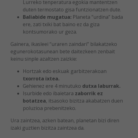
Lurreko tenperatura egokia mantentzen
duten termostato gisa funtzionatzen dute.
Baliabide mugatua:
Planeta “urdina” bada
ere, zati txiki bat baino ez da giza
kontsumorako ur geza.
Gainera, ikasleei “uraren zaindari” bilakatzeko
egunerokotasunean bete daitezkeen zenbait
keinu sinple azaltzen zaizkie:
Hortzak edo eskuak garbitzerakoan
txorrota ixtea.
Gehienez ere 4 minutuko
dutxa laburrak.
Isurbide edo ibaietara
zaborrik ez
botatzea
, itsasoko bizitza akabatzen duen
poluzioa prebenitzeko.
Ura zaintzea, azken batean, planetan bizi diren
izaki guztien bizitza zaintzea da.