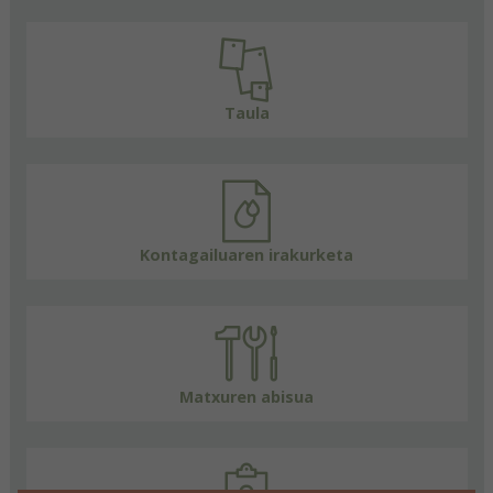
Taula
Kontagailuaren irakurketa
Matxuren abisua