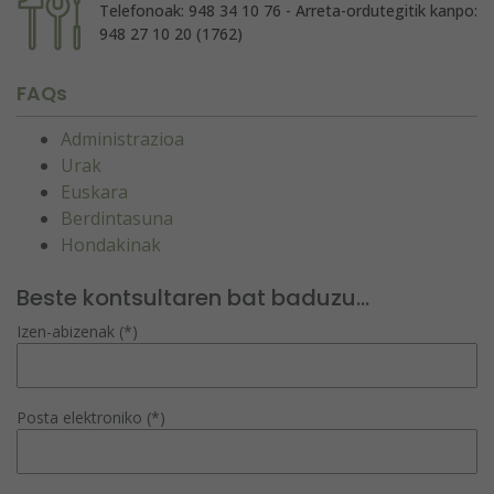
Telefonoak: 948 34 10 76 - Arreta-ordutegitik kanpo:
948 27 10 20 (1762)
FAQs
Administrazioa
Urak
Euskara
Berdintasuna
Hondakinak
Beste kontsultaren bat baduzu...
Izen-abizenak (*)
Posta elektroniko (*)