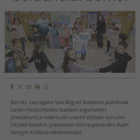
Facebook
Twitter
Email
Imprimir
Whatsapp
Berriki, Larragako San Miguel ikastetxe publikoak
Lehen Hezkuntzako ikasleen ingurumen-
prestakuntza indartu du uraren zikloari buruzko
hitzaldi batekin, planetaren biziraupenerako duen
zeregin kritikoa nabarmenduz.