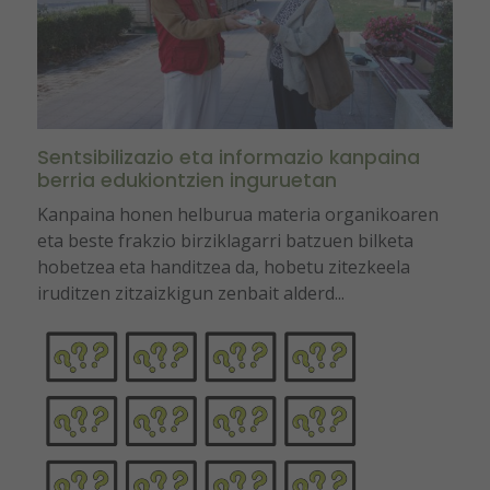
Sentsibilizazio eta informazio kanpaina
berria edukiontzien inguruetan
Kanpaina honen helburua materia organikoaren
eta beste frakzio birziklagarri batzuen bilketa
hobetzea eta handitzea da, hobetu zitezkeela
iruditzen zitzaizkigun zenbait alderd...