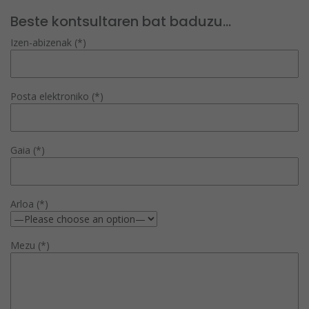
Beste kontsultaren bat baduzu...
Izen-abizenak (*)
Posta elektroniko (*)
Gaia (*)
Arloa (*)
Mezu (*)