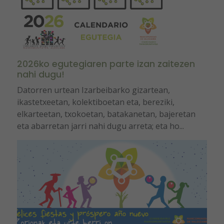
2026ko egutegiaren parte izan zaitezen
nahi dugu!
Datorren urtean Izarbeibarko gizartean,
ikastetxeetan, kolektiboetan eta, bereziki,
elkarteetan, txokoetan, batakanetan, bajeretan
eta abarretan jarri nahi dugu arreta; eta ho...