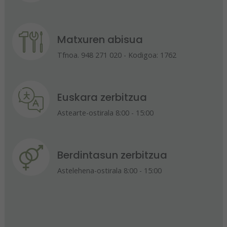
Matxuren abisua
Tfnoa. 948 271 020 - Kodigoa: 1762
Euskara zerbitzua
Astearte-ostirala 8:00 - 15:00
Berdintasun zerbitzua
Astelehena-ostirala 8:00 - 15:00