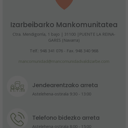
Izarbeibarko Mankomunitatea
Ctra. Mendigorría, 1 bajo | 31100 |PUENTE LA REINA-
GARES (Navarra)
Telf.: 948 341 076 - Fax. 948 340 968
mancomunidad@mancomunidadvaldizarbe.com
Jendearentzako arreta
Astelehena-ostirala 9:30 - 13:00
Telefono bidezko arreta
Astelehena-ostirala 8:00 - 15:00