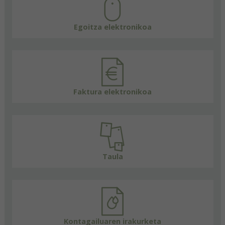
Egoitza elektronikoa
Faktura elektronikoa
Taula
Kontagailuaren irakurketa