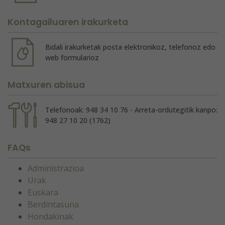
Kontagailuaren irakurketa
Bidali irakurketak posta elektronikoz, telefonoz edo
web formularioz
Matxuren abisua
Telefonoak: 948 34 10 76 - Arreta-ordutegitik kanpo:
948 27 10 20 (1762)
FAQs
Administrazioa
Urak
Euskara
Berdintasuna
Hondakinak