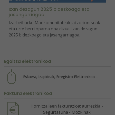
Izan dezagun 2025 bidezkoago eta
jasangarriagoa
Izarbeibarko Mankomunitateak jai zoriontsuak
eta urte berri oparoa opa dizue. Izan dezagun
2025 bidezkoago eta jasangarriagoa.
Egoitza elektronikoa
Eskaera, Izapideak, Erregistro Elektronikoa…
Faktura elektronikoa
Hornitzaileen fakturazioa: aurrezkia -
Segurtasuna - Mozkinak