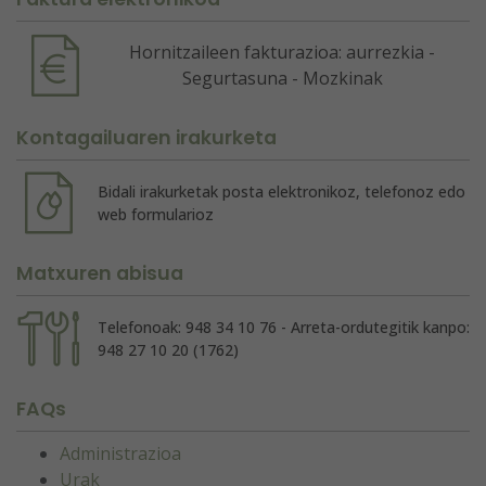
Hornitzaileen fakturazioa: aurrezkia -
Segurtasuna - Mozkinak
Kontagailuaren irakurketa
Bidali irakurketak posta elektronikoz, telefonoz edo
web formularioz
Matxuren abisua
Telefonoak: 948 34 10 76 - Arreta-ordutegitik kanpo:
948 27 10 20 (1762)
FAQs
Administrazioa
Urak