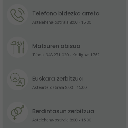
Telefono bidezko arreta
Astelehena-ostirala 8:00 - 15:00
Matxuren abisua
Tfnoa. 948 271 020 - Kodigoa: 1762
Euskara zerbitzua
Astearte-ostirala 8:00 - 15:00
Berdintasun zerbitzua
Astelehena-ostirala 8:00 - 15:00