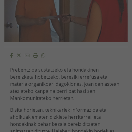
Facebook
Twitter
Email
Imprimir
Whatsapp
Prebentzioa sustatzeko eta hondakinen
bereizketa hobetzeko, bereziki errefusa eta
materia organikoari dagokionez, joan den astean
atez ateko kanpaina berri bat hasi zen
Mankomunitateko herrietan.
Bisita horietan, teknikariek informazioa eta
aholkuak ematen dizkiete herritarrei, eta
hondakinak behar bezala bereiz ditzaten
animatzen dituzte. Halaber, hondakin horiek ez