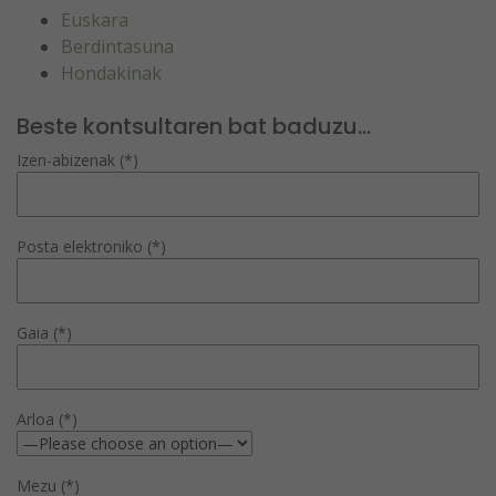
Euskara
Berdintasuna
Hondakinak
Beste kontsultaren bat baduzu...
Izen-abizenak (*)
Posta elektroniko (*)
Gaia (*)
Arloa (*)
Mezu (*)