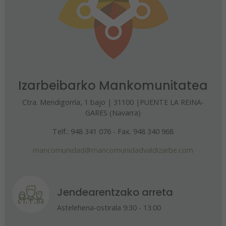
Izarbeibarko Mankomunitatea
Ctra. Mendigorría, 1 bajo | 31100 |PUENTE LA REINA-
GARES (Navarra)
Telf.: 948 341 076 - Fax. 948 340 968
mancomunidad@mancomunidadvaldizarbe.com
Jendearentzako arreta
Astelehena-ostirala 9:30 - 13:00