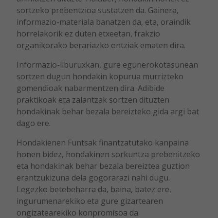
sortzeko prebentzioa sustatzen da. Gainera,
informazio-materiala banatzen da, eta, oraindik
horrelakorik ez duten etxeetan, frakzio
organikorako berariazko ontziak ematen dira.
Informazio-liburuxkan, gure egunerokotasunean
sortzen dugun hondakin kopurua murrizteko
gomendioak nabarmentzen dira. Adibide
praktikoak eta zalantzak sortzen dituzten
hondakinak behar bezala bereizteko gida argi bat
dago ere.
Hondakienen Funtsak finantzatutako kanpaina
honen bidez, hondakinen sorkuntza prebenitzeko
eta hondakinak behar bezala bereiztea guztion
erantzukizuna dela gogorarazi nahi dugu.
Legezko betebeharra da, baina, batez ere,
ingurumenarekiko eta gure gizartearen
ongizatearekiko konpromisoa da.