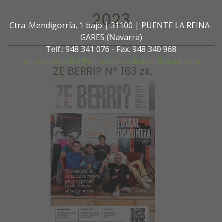
2023
Ctra. Mendigorría, 1 bajo | 31100 | PUENTE LA REINA-
GARES (Navarra)
Telf.: 948 341 076 - Fax. 948 340 968
mancomunidad@mancomunidadvaldizarbe.com
ZE BERRI? Nº 163 zk.