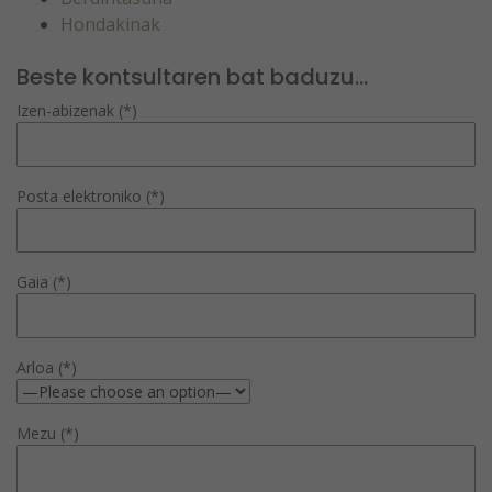
Hondakinak
Beste kontsultaren bat baduzu...
Izen-abizenak (*)
Posta elektroniko (*)
Gaia (*)
Arloa (*)
Mezu (*)