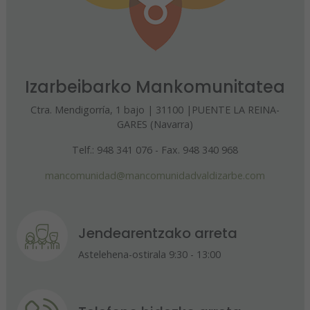
Izarbeibarko Mankomunitatea
Ctra. Mendigorría, 1 bajo | 31100 |PUENTE LA REINA-
GARES (Navarra)
Telf.: 948 341 076 - Fax. 948 340 968
mancomunidad@mancomunidadvaldizarbe.com
Jendearentzako arreta
Astelehena-ostirala 9:30 - 13:00