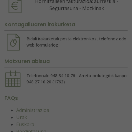
Hornitzaileen fakturazioa: aurrezkia -
Segurtasuna - Mozkinak
Kontagailuaren irakurketa
Bidali irakurketak posta elektronikoz, telefonoz edo
web formularioz
Matxuren abisua
Telefonoak: 948 34 10 76 - Arreta-ordutegitik kanpo:
948 27 10 20 (1762)
FAQs
Administrazioa
Urak
Euskara
Berdintasuna