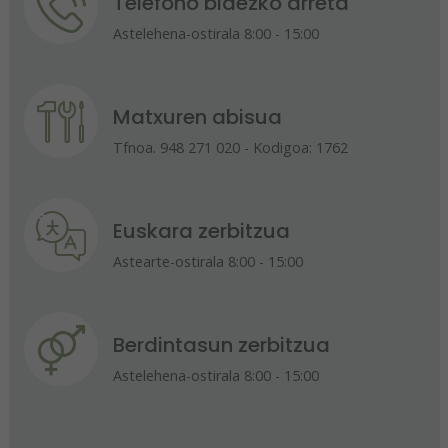
Telefono bidezko arreta
Astelehena-ostirala 8:00 - 15:00
Matxuren abisua
Tfnoa. 948 271 020 - Kodigoa: 1762
Euskara zerbitzua
Astearte-ostirala 8:00 - 15:00
Berdintasun zerbitzua
Astelehena-ostirala 8:00 - 15:00