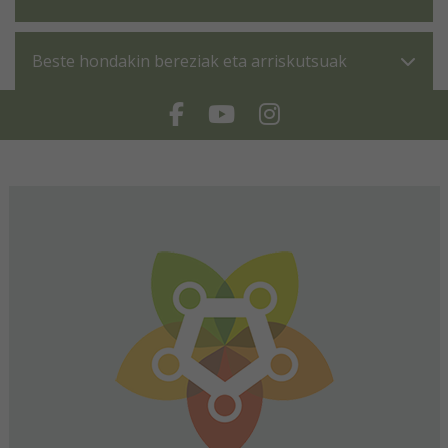
Beste hondakin bereziak eta arriskutsuak
Facebook
Youtube
Instagram