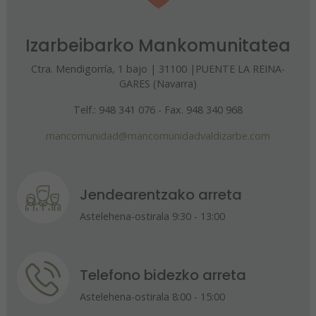
Izarbeibarko Mankomunitatea
Ctra. Mendigorría, 1 bajo | 31100 |PUENTE LA REINA-
GARES (Navarra)
Telf.: 948 341 076 - Fax. 948 340 968
mancomunidad@mancomunidadvaldizarbe.com
Jendearentzako arreta
Astelehena-ostirala 9:30 - 13:00
Telefono bidezko arreta
Astelehena-ostirala 8:00 - 15:00