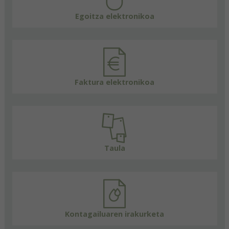
Egoitza elektronikoa
Faktura elektronikoa
Taula
Kontagailuaren irakurketa