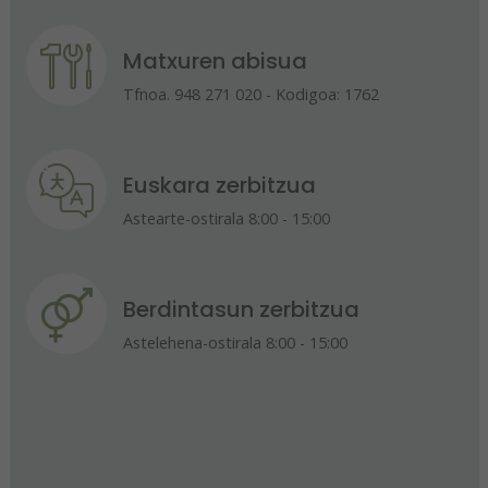
Matxuren abisua
Tfnoa. 948 271 020 - Kodigoa: 1762
Euskara zerbitzua
Astearte-ostirala 8:00 - 15:00
Berdintasun zerbitzua
Astelehena-ostirala 8:00 - 15:00