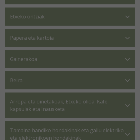
Etxeko ontziak
Papera eta kartoia
Gainerakoa
Beira
Arropa eta oinetakoak, Etxeko olioa, Kafe
kapsulak eta Inausketa
Tamaina handiko hondakinak eta gailu elektriko
eta elektronikoen hondakinak