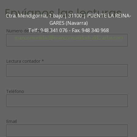
Envíanos las lecturas
Ctra. Mendigorría, 1 bajo | 31100 | PUENTE LA REINA-
GARES (Navarra)
Telf.: 948 341 076 - Fax. 948 340 968
Numero de abonado *
mancomunidad@mancomunidadvaldizarbe.com
Lectura contador *
Teléfono
Email