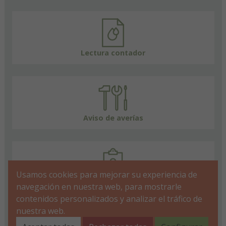
Lectura contador
Aviso de averías
Usamos cookies para mejorar su experiencia de
FAQs
navegación en nuestra web, para mostrarle
contenidos personalizados y analizar el tráfico de
nuestra web.
Aviso
Política de
Política de
Accesibilidad