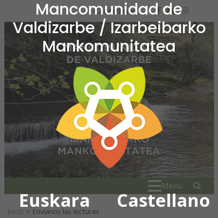
Mancomunidad de
Ir al contenido
Castellano
facebook
youtube
insta
Valdizarbe / Izarbeibarko
Mankomunitatea
Mancomunidad de Valdiza
Buscar:
" . _
Menú
Euskara
Castellano
Inicio
>
Envíanos las lecturas