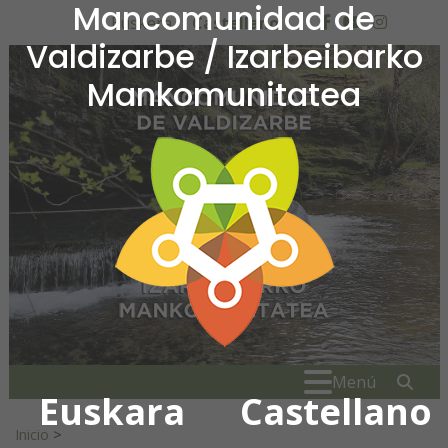
Mancomunidad de
Ir al contenido
Euskera
Castellano
facebook
youtube
insta
Valdizarbe / Izarbeibarko
Mankomunitatea
Mancomunidad de Valdiza
Buscar:
" . _
Menú
Euskara
Castellano
Inicio
>