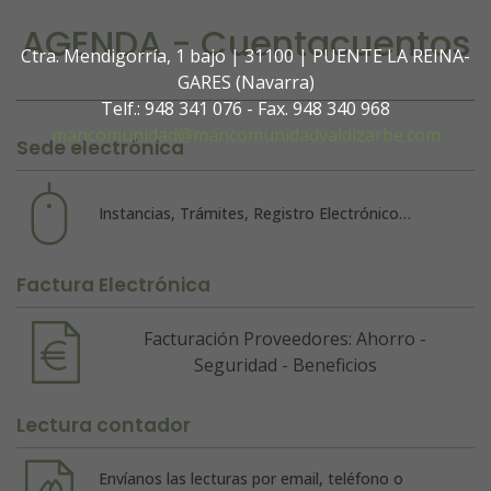
AGENDA - Cuentacuentos
Ctra. Mendigorría, 1 bajo | 31100 | PUENTE LA REINA-
GARES (Navarra)
Telf.: 948 341 076 - Fax. 948 340 968
mancomunidad@mancomunidadvaldizarbe.com
Sede electrónica
Instancias, Trámites, Registro Electrónico…
Factura Electrónica
Facturación Proveedores: Ahorro -
Seguridad - Beneficios
Lectura contador
Envíanos las lecturas por email, teléfono o