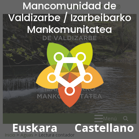
Mancomunidad de
Ir al contenido
Castellano
facebook
youtube
insta
Valdizarbe / Izarbeibarko
Mankomunitatea
Mancomunidad de Valdiza
Buscar:
" . _
Menú
Euskara
Castellano
Inicio
>
Aguas
>
Lectura contador